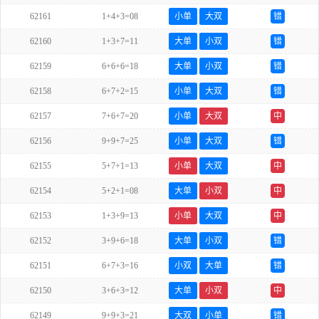
62161
1+4+3=08
小单
大双
错
62160
1+3+7=11
大单
小双
错
62159
6+6+6=18
大单
小双
错
62158
6+7+2=15
小单
大双
错
62157
7+6+7=20
小单
大双
中
62156
9+9+7=25
小单
大双
错
62155
5+7+1=13
小单
大双
中
62154
5+2+1=08
大单
小双
中
62153
1+3+9=13
小单
大双
中
62152
3+9+6=18
大单
小双
错
62151
6+7+3=16
小双
大单
错
62150
3+6+3=12
大单
小双
中
62149
9+9+3=21
大双
小单
错