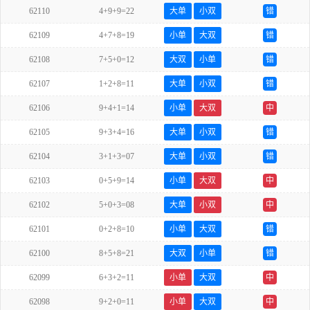
62110
4+9+9=22
大单
小双
错
62109
4+7+8=19
小单
大双
错
62108
7+5+0=12
大双
小单
错
62107
1+2+8=11
大单
小双
错
62106
9+4+1=14
小单
大双
中
62105
9+3+4=16
大单
小双
错
62104
3+1+3=07
大单
小双
错
62103
0+5+9=14
小单
大双
中
62102
5+0+3=08
大单
小双
中
62101
0+2+8=10
小单
大双
错
62100
8+5+8=21
大双
小单
错
62099
6+3+2=11
小单
大双
中
62098
9+2+0=11
小单
大双
中