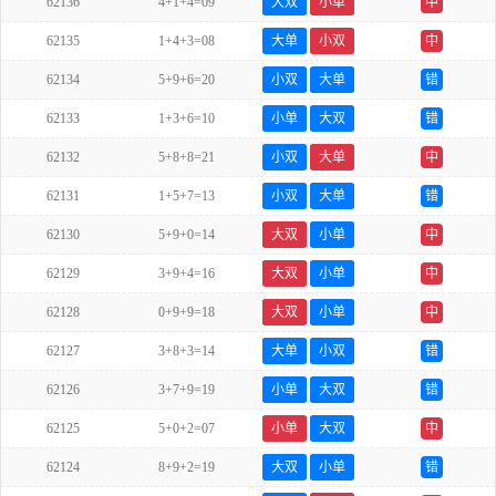
62136
4+1+4=09
大双
小单
中
62135
1+4+3=08
大单
小双
中
62134
5+9+6=20
小双
大单
错
62133
1+3+6=10
小单
大双
错
62132
5+8+8=21
小双
大单
中
62131
1+5+7=13
小双
大单
错
62130
5+9+0=14
大双
小单
中
62129
3+9+4=16
大双
小单
中
62128
0+9+9=18
大双
小单
中
62127
3+8+3=14
大单
小双
错
62126
3+7+9=19
小单
大双
错
62125
5+0+2=07
小单
大双
中
62124
8+9+2=19
大双
小单
错