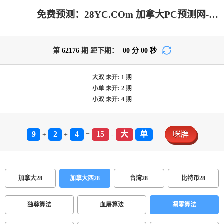
免费预测：28YC.COm 加拿大PC预测网-加拿大pc在线预测结果|加拿大预测_专注研究加拿大预测!
第
62176
期 距下期：
00
分
00
秒
大双
未开:
1
期
小单
未开:
2
期
小双
未开:
4
期
9
2
4
15
大
单
咪牌
+
+
=
-
加拿大28
加拿大西28
台湾28
比特币28
独尊算法
血屠算法
凋零算法