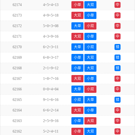
62174
4+5+4=13
小单
大双
中
62173
4+9+5=18
大双
小单
中
62172
5+0+3=08
大单
小双
中
62171
4+3+9=16
大双
小单
中
62170
6+2+3=11
大单
小双
错
62169
6+8+3=17
小单
大双
错
62168
2+1+9=12
小单
大双
错
62167
1+8+7=16
大双
小单
中
62166
0+0+4=04
大单
小双
中
62165
9+1+6=16
小双
大单
错
62164
6+6+2=14
大双
小单
中
62163
2+5+9=16
小单
大双
中
62162
5+2+4=11
小单
大双
中