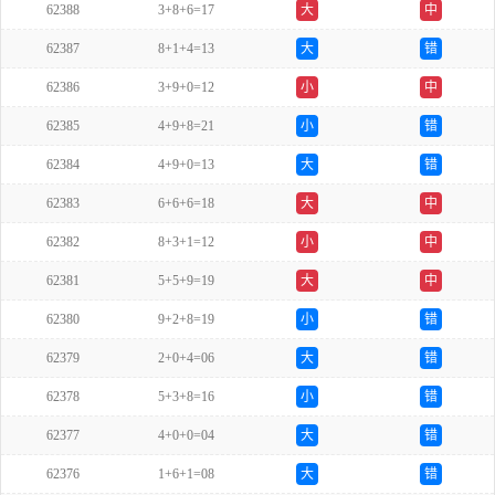
62388
3+8+6=17
大
中
62387
8+1+4=13
大
错
62386
3+9+0=12
小
中
62385
4+9+8=21
小
错
62384
4+9+0=13
大
错
62383
6+6+6=18
大
中
62382
8+3+1=12
小
中
62381
5+5+9=19
大
中
62380
9+2+8=19
小
错
62379
2+0+4=06
大
错
62378
5+3+8=16
小
错
62377
4+0+0=04
大
错
62376
1+6+1=08
大
错