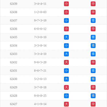
62439
3+4+4=11
小
中
62438
1+2+0=03
小
中
62437
9+7+3=19
小
错
62436
6+0+6=12
小
中
62435
7+3+0=10
大
错
62434
3+3+8=14
小
错
62433
3+3+4=10
大
错
62432
9+6+5=20
大
中
62431
8+6+7=21
小
错
62430
5+2+6=13
大
错
62429
3+7+8=18
大
中
62428
9+8+8=25
小
错
62427
4+1+9=14
大
中