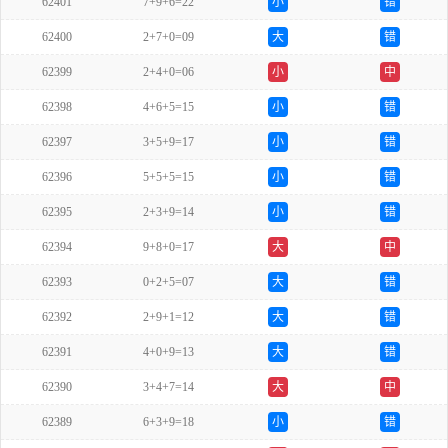
62401
7+9+6=22
小
错
62400
2+7+0=09
大
错
62399
2+4+0=06
小
中
62398
4+6+5=15
小
错
62397
3+5+9=17
小
错
62396
5+5+5=15
小
错
62395
2+3+9=14
小
错
62394
9+8+0=17
大
中
62393
0+2+5=07
大
错
62392
2+9+1=12
大
错
62391
4+0+9=13
大
错
62390
3+4+7=14
大
中
62389
6+3+9=18
小
错