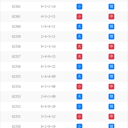
62362
9+3+2=14
小
错
62361
4+5+2=11
小
中
62360
1+6+4=11
大
错
62359
2+4+5=11
大
错
62358
9+2+3=14
大
中
62357
2+4+9=15
大
中
62356
8+5+9=22
小
错
62355
1+4+4=09
大
错
62354
4+3+1=08
小
中
62353
2+6+1=09
大
错
62352
8+4+8=20
小
错
62351
3+5+4=12
小
中
62350
8+2+9=19
小
错