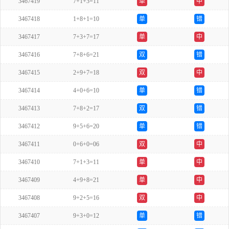
3467419
7+1+3=11
单
中
3467418
1+8+1=10
单
错
3467417
7+3+7=17
单
中
3467416
7+8+6=21
双
错
3467415
2+9+7=18
双
中
3467414
4+0+6=10
单
错
3467413
7+8+2=17
双
错
3467412
9+5+6=20
单
错
3467411
0+6+0=06
双
中
3467410
7+1+3=11
单
中
3467409
4+9+8=21
单
中
3467408
9+2+5=16
双
中
3467407
9+3+0=12
单
错