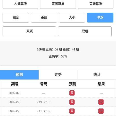
人狂算法
青鸾算法
英雄算法
组合
杀组
大小
单双
双项
双组
100期 正确：56 期 错误：44 期
正确率：56%
预测
走势
统计
期号
号码
预测
结果
3467460
---
双
---
3467459
2+9+7=18
双
中
3467458
7+1+4=12
双
中