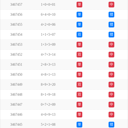
3467457
1+0+0=01
单
中
3467456
6+4+0=10
单
错
3467455
4+2+0=06
单
错
3467454
1+1+5=07
双
错
3467453
1+3+5=09
单
中
3467452
4+7+3=14
双
中
3467451
2+8+3=13
单
中
3467450
4+8+1=13
单
中
3467449
8+9+3=20
双
中
3467448
8+1+9=18
双
中
3467447
0+7+2=09
单
中
3467446
4+0+9=13
单
中
3467445
5+2+1=08
单
错