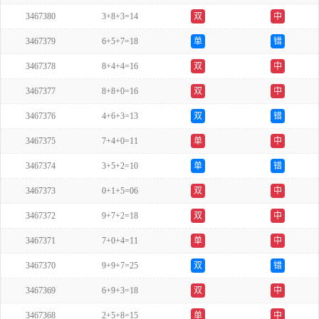
3467380
3+8+3=14
双
中
3467379
6+5+7=18
单
错
3467378
8+4+4=16
双
中
3467377
8+8+0=16
双
中
3467376
4+6+3=13
双
错
3467375
7+4+0=11
单
中
3467374
3+5+2=10
单
错
3467373
0+1+5=06
双
中
3467372
9+7+2=18
双
中
3467371
7+0+4=11
单
中
3467370
9+9+7=25
双
错
3467369
6+9+3=18
双
中
3467368
2+5+8=15
单
中