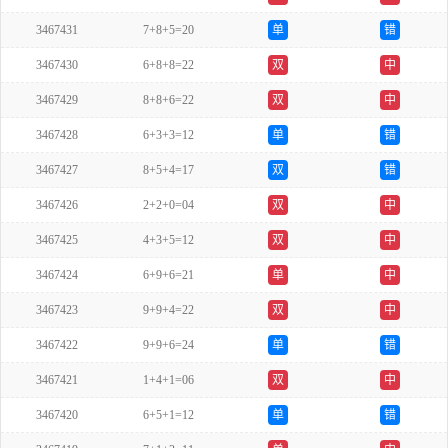
3467431
7+8+5=20
单
错
3467430
6+8+8=22
双
中
3467429
8+8+6=22
双
中
3467428
6+3+3=12
单
错
3467427
8+5+4=17
双
错
3467426
2+2+0=04
双
中
3467425
4+3+5=12
双
中
3467424
6+9+6=21
单
中
3467423
9+9+4=22
双
中
3467422
9+9+6=24
单
错
3467421
1+4+1=06
双
中
3467420
6+5+1=12
单
错