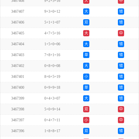
3467408
9+2+5=16
大
中
3467407
9+3+0=12
大
错
3467406
5+1+1=07
双
错
3467405
4+7+5=16
大
中
3467404
1+5+0=06
大
错
3467403
7+8+1=16
单
错
3467402
0+8+0=08
大
错
3467401
8+6+5=19
小
错
3467400
0+9+9=18
单
错
3467399
0+4+3=07
大
错
3467398
5+0+9=14
双
中
3467397
0+4+7=11
小
中
3467396
1+8+8=17
双
错